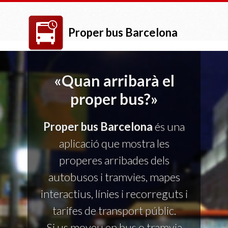
Proper bus Barcelona
«Quan arribarà el
proper bus?»
Proper bus Barcelona
és una
aplicació que mostra les
properes arribades dels
autobusos i tramvies, mapes
interactius, línies i recorreguts i
tarifes de transport públic.
Si us moveu en bus o tramvia